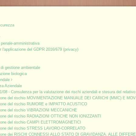
icurezza
 penale-amministrativa
 l'applicazione del GDPR 2016/679 (privacy)
A
EI DIRIGENTI E DEI PREPOSTI
 di gestione ambientale
azione biologica
endale
za Aziendale
 prevenzione dei rischi per la salute e sicurezza sul lavoro è il
1/08 - Consulenza per la valutazione dei rischi aziendali e stesura del relat
o, capo squadra, capo cantiere, ecc.). Per i preposti la durata
zione del rischio MOVIMENTAZIONE MANUALE DEI CARICHI (MMC) E MO
 ore, per i dirigenti la durata minima sale a 16 ore. Per
zione del rischio RUMORE e IMPATTO ACUSTICO
meno del 90%.
zione del rischio VIBRAZIONI MECCANICHE
zione del rischio RADIAZIONI OTTICHE NON IONIZZANTI
omma 7 dell’art. 37 del D. Lgs. n. 81 del 2008: ”7. I dirigenti e i
zione del rischio CAMPI ELETTROMAGNETICI
e specifica formazione e un aggiornamento periodico in relazione
zione del rischio STRESS LAVORO-CORRELATO
. Aggiornamento della formazione: 6 ore ogni 5 anni. Sia per i
zione dei RISCHI CONNESSI ALLO STATO DI GRAVIDANZA, ALLE DIFFE