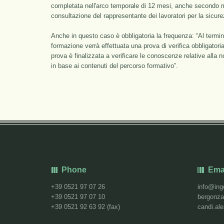
completata nell'arco temporale di 12 mesi, anche secondo mod
consultazione del rappresentante dei lavoratori per la sicure
Anche in questo caso è obbligatoria la frequenza: “Al termin
formazione verrà effettuata una prova di verifica obbligatoria 
prova è finalizzata a verificare le conoscenze relative alla
in base ai contenuti del percorso formativo”.
Phone
Ema
+39 0521 97 07 26
info@ing
+39 0521 97 07 10
bergonza
+39 0521 92 63 92 (fax)
candi.al