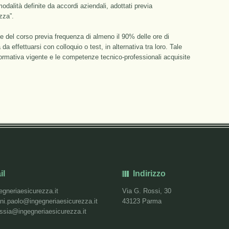
alità definite da accordi aziendali, adottati previa
zza”.
e del corso previa frequenza di almeno il 90% delle ore di
da effettuarsi con colloquio o test, in alternativa tra loro. Tale
 normativa vigente e le competenze tecnico-professionali acquisite
il
Indirizzo
egneriaesicurezza.it
Via G. Rossi, 30
ni.paolo@ingegneriaesicurezza.it
43123 Parma
essia@ingegneriaesicurezza.it