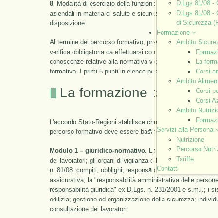
D.Lgs 81/08 - 
8.
Modalità di esercizio della funzione di controllo dell'osser
D.Lgs 81/08 - 
aziendali in materia di salute e sicurezza sul lavoro, e di us
di Sicurezza (P
disposizione.
Formazione
Al termine del percorso formativo, previa frequenza di almen
Ambito Sicure
verifica obbligatoria da effettuarsi con colloquio o test, in alt
Formaz
conoscenze relative alla normativa vigente e le competenze 
La forma
formativo. I primi 5 punti in elenco possono essere oggetto 
Corsi a
Ambito Alimen
La formazione dei dirigent
Corsi pe
Corsi Az
Ambito Nutriz
Formazi
L’accordo Stato-Regioni stabilisce che il percorso formativo 
Servizi alla Persona
percorso formativo deve essere basato su 4 moduli, che ora
Nutrizione
Percorso Nutri
Modulo 1 – giuridico-normativo.
La formazione riguarda i 
Tariffe
dei lavoratori; gli organi di vigilanza e le procedure ispetti
Contatti
n. 81/08: compiti, obblighi, responsabilità e tutela assicurati
assicurativa; la "responsabilità amministrativa delle persone
responsabilità giuridica" ex D.Lgs. n. 231/2001 e s.m.i.; i si
edilizia; gestione ed organizzazione della sicurezza; indivi
consultazione dei lavoratori.