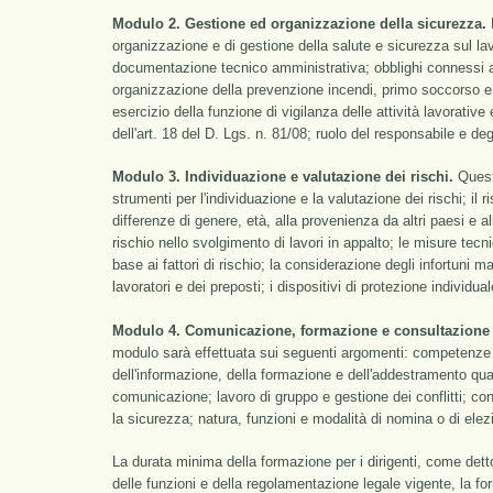
Modulo 2. Gestione ed organizzazione della sicurezza.
L
organizzazione e di gestione della salute e sicurezza sul lav
documentazione tecnico amministrativa; obblighi connessi ai
organizzazione della prevenzione incendi, primo soccorso e
esercizio della funzione di vigilanza delle attività lavorativ
dell'art. 18 del D. Lgs. n. 81/08; ruolo del responsabile e de
Modulo 3. Individuazione e valutazione dei rischi.
Questo
strumenti per l'individuazione e la valutazione dei rischi; il ri
differenze di genere, età, alla provenienza da altri paesi e all
rischio nello svolgimento di lavori in appalto; le misure tec
base ai fattori di rischio; la considerazione degli infortuni ma
lavoratori e dei preposti; i dispositivi di protezione individua
Modulo 4. Comunicazione, formazione e consultazione d
modulo sarà effettuata sui seguenti argomenti: competenze 
dell'informazione, della formazione e dell'addestramento qua
comunicazione; lavoro di gruppo e gestione dei conflitti; con
la sicurezza; natura, funzioni e modalità di nomina o di elez
La durata minima della formazione per i dirigenti, come detto
delle funzioni e della regolamentazione legale vigente, la 