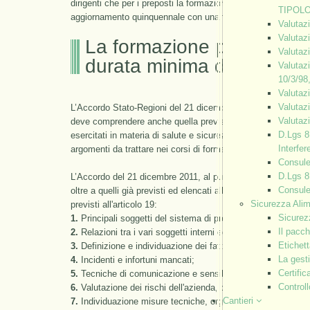
dirigenti che per i preposti la formazione effettuata inizial
TIPOL
aggiornamento quinquennale con una formazione di durata di 
Valutaz
Valuta
La formazione particolare 
Valutaz
durata minima di 8 ore
Valutaz
10/3/98
Valutaz
Valutaz
L’Accordo Stato-Regioni del 21 dicembre 2011 ha stabilito c
Valutaz
deve comprendere anche quella prevista per i lavoratori, int
D.Lgs 8
esercitati in materia di salute e sicurezza sul lavoro dalla d
Interfer
argomenti da trattare nei corsi di formazione sono quelli el
Consulen
D.Lgs 8
L’Accordo del 21 dicembre 2011, al punto 5, tratta il contenu
Consule
oltre a quelli già previsti ed elencati all'articolo 37, comma
Sicurezza Ali
previsti all'articolo 19:
Sicurez
1.
Principali soggetti del sistema di prevenzione aziendale: c
Il pacch
2.
Relazioni tra i vari soggetti interni ed esterni del sistema
Etichett
3.
Definizione e individuazione dei fattori di rischio;
La gest
4.
Incidenti e infortuni mancati;
Certifi
5.
Tecniche di comunicazione e sensibilizzazione dei lavorator
Controll
6.
Valutazione dei rischi dell'azienda, con particolare riferim
Cantieri
7.
Individuazione misure tecniche, organizzative e procedura