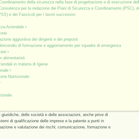
Coordinamento della sicurezza nella fase di progettazione e di esecuzione del
vanza da parte dei lavoratori delle disposizioni di legge e
Consulenza per la redazione dei Piani di Sicurezza e Coordinamento (PSC), dei
o dei mezzi di protezione collettivi e individuali messi a loro
SS) e dei Fascicoli per i lavori successivi
o il 90% delle ore di formazione, verrà effettuata una prova di
zza Aziendale
ernativa tra loro. Tale prova è finalizzata a verificare le
ione
tecnico-professionali acquisite in base ai contenuti del percorso
zione aggiuntiva dei dirigenti e dei preposti
di formazione in modalità e-learning.
ntincendio di formazione e aggiornamento per squadre di emergenza
tare
i della durata di 16 ore
r alimentaristi
iendali in materia di Igiene
ionale
one Nutrizionale
dei dirigenti deve avere una durata minima di 16 ore e che il
 dettagliamo.
zionale
seguenti argomenti: sistema legislativo in materia di sicurezza
ve; soggetti del sistema di prevenzione aziendale secondo il D.Lgs.
va; delega di funzioni; la responsabilità civile e penale e la tutela
 giuridiche, delle società e delle associazioni, anche prive di
stemi di qualificazione delle imprese e la patente a punti in
duazione e valutazione dei rischi; comunicazione, formazione e