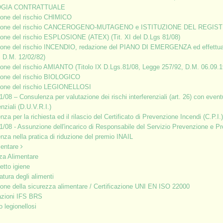
mente comporta in successiva fase la necessità di un
OGIA CONTRATTUALE
almeno 6 ore per tutti i macrosettori di rischio Ateco.
ione del rischio CHIMICO
zione del rischio CANCEROGENO-MUTAGENO e ISTITUZIONE DEL REGIS
aggiuntiva per i preposti:
ione del rischio ESPLOSIONE (ATEX) (Tit. XI del D.Lgs 81/08)
ione del rischio INCENDIO, redazione del PIANO DI EMERGENZA ed effett
, D.M. 12/02/82)
ione del rischio AMIANTO (Titolo IX D.Lgs.81/08, Legge 257/92, D.M. 06.09.1
ione del rischio BIOLOGICO
he la formazione dei preposti (capo reparto, capo squadra, ecc.)
ione del rischio LEGIONELLOSI
egrata da una formazione aggiuntiva in relazione ai compiti
1/08 – Consulenza per valutazione dei rischi interferenziali (art. 26) con eve
urata minima di 8 ore, qualunque sia il codice Ateco. Gli
enziali (D.U.V.R.I.)
encati nei punto del comma 7 sopra descritto.
za per la richiesta ed il rilascio del Certificato di Prevenzione Incendi (C.P.I.)
1/08 - Assunzione dell'incarico di Responsabile del Servizio Prevenzione e P
to della formazione dei preposti: “I contenuti della formazione,
nza nella pratica di riduzione del premio INAIL
 7, del D.Lgs. n. 81/08, comprendono, in relazione agli obblighi
mentare
za Alimentare
ompiti, obblighi, responsabilità;
etto igiene
 di prevenzione;
atura degli alimenti
ione della sicurezza alimentare / Certificazione UNI EN ISO 22000
cazioni IFS BRS
i, in particolare neoassunti, somministrati, stranieri;
o legionellosi
ento al contesto in cui il preposto opera;
li di prevenzione e protezione;