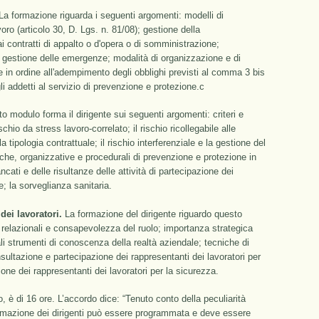
a formazione riguarda i seguenti argomenti: modelli di
oro (articolo 30, D. Lgs. n. 81/08); gestione della
 contratti di appalto o d'opera o di somministrazione;
 gestione delle emergenze; modalità di organizzazione e di
e e in ordine all'adempimento degli obblighi previsti al comma 3 bis
gli addetti al servizio di prevenzione e protezione.c
 modulo forma il dirigente sui seguenti argomenti: criteri e
schio da stress lavoro-correlato; il rischio ricollegabile alle
a tipologia contrattuale; il rischio interferenziale e la gestione del
niche, organizzative e procedurali di prevenzione e protezione in
ncati e delle risultanze delle attività di partecipazione dei
le; la sorveglianza sanitaria.
ei lavoratori.
La formazione del dirigente riguardo questo
relazionali e consapevolezza del ruolo; importanza strategica
li strumenti di conoscenza della realtà aziendale; tecniche di
sultazione e partecipazione dei rappresentanti dei lavoratori per
ione dei rappresentanti dei lavoratori per la sicurezza.
, è di 16 ore. L’accordo dice: “Tenuto conto della peculiarità
formazione dei dirigenti può essere programmata e deve essere