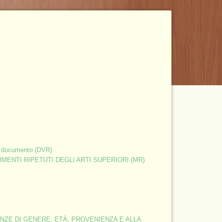
MBITO SICUREZZA AZIENDALE:
Formazione
La formazione aggiuntiva dei dirigenti e dei preposti
ivo documento (DVR)
VIMENTI RIPETUTI DEGLI ARTI SUPERIORI (MR)
Corsi antincendio di formazione e aggiornamento
per squadre di emergenza
RENZE DI GENERE, ETÀ, PROVENIENZA E ALLA