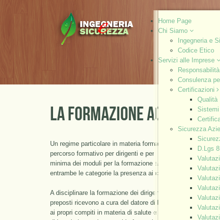
Home Page
Chi Siamo
Ingegneria e S
Codice Etico
Servizi alle Imprese
Responsabilità
Consulenza per
Certificazioni
Qualità
LA FORMAZIONE AGGIUNTIVA D
Sistemi
Certific
Sicurezza Azi
Sicurez
Un regime particolare in materia formativa nelle tematiche di
D.Lgs 8
percorso formativo per dirigenti e per i preposti (capo repart
Valuta
minima dei moduli per la formazione aggiuntiva è di almeno 8
Valuta
entrambe le categorie la presenza ai corsi deve essere al
Valuta
Valuta
A disciplinare la formazione dei dirigenti e dei preposti è il c
Valuta
preposti ricevono a cura del datore di lavoro, un’adeguata 
Valuta
ai propri compiti in materia di salute e sicurezza del lavoro
Valuta