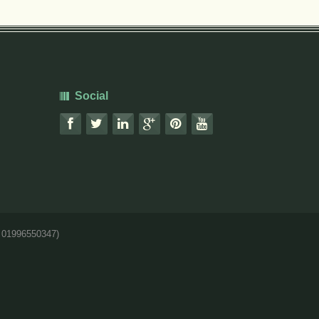
Social
 01996550347)