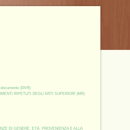
MBITO SICUREZZA AZIENDALE:
Formazione
La formazione aggiuntiva dei dirigenti e dei preposti
ivo documento (DVR)
VIMENTI RIPETUTI DEGLI ARTI SUPERIORI (MR)
Corsi antincendio di formazione e aggiornamento
per squadre di emergenza
RENZE DI GENERE, ETÀ, PROVENIENZA E ALLA