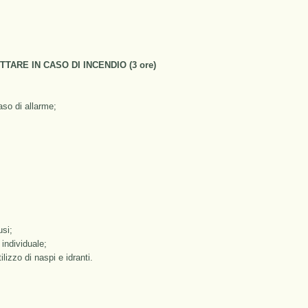
ARE IN CASO DI INCENDIO (3 ore)
aso di allarme;
usi;
 individuale;
tilizzo di naspi e idranti.