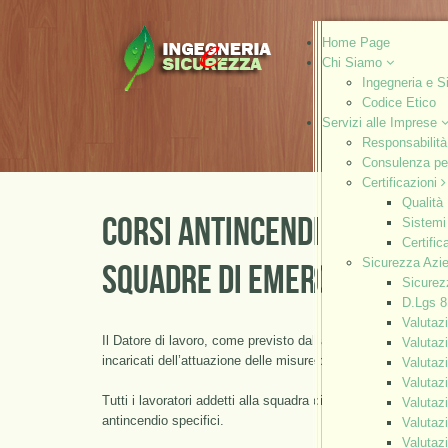
Home Page
Chi Siamo
Ingegneria e S
Codice Etico
Servizi alle Imprese
Responsabilità
Consulenza per
Certificazioni
Qualità
CORSI ANTINCENDIO DI FOR
Sistemi
Certific
Sicurezza Azi
SQUADRE DI EMERGENZA
Sicurez
D.Lgs 8
Valuta
Il Datore di lavoro, come previsto dall’art. 43 comma 1 lette
Valuta
incaricati dell’attuazione delle misure di prevenzione incen
Valuta
Valuta
Tutti i lavoratori addetti alla squadra di emergenza antince
Valuta
antincendio specifici.
Valuta
Valuta