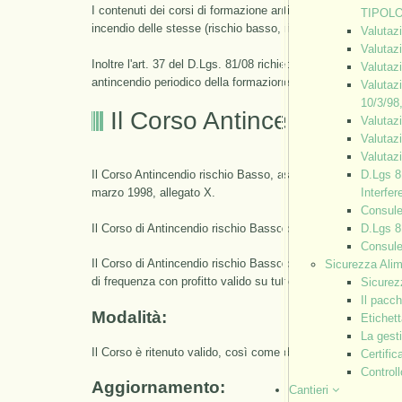
I contenuti dei corsi di formazione antincendio devono essere co
TIPOL
incendio delle stesse (rischio basso, rischio medio o rischi
Valutaz
Valuta
Inoltre l'art. 37 del D.Lgs. 81/08 richiede anche che ogni a
Valutaz
antincendio periodico della formazione.
Valutaz
10/3/98
Il Corso Antincendio risch
Valutaz
Valutaz
Valutaz
Il Corso Antincendio rischio Basso, assolve gli obblighi ind
D.Lgs 8
marzo 1998, allegato X.
Interfer
Consulen
Il Corso di Antincendio rischio Basso prevede unicamente un
D.Lgs 8
Consule
Il Corso di Antincendio rischio Basso prevede un esame finale
Sicurezza Ali
di frequenza con profitto valido su tutto il territorio nazionale
Sicurez
Il pacch
Modalità:
Etichett
La gest
Il Corso è ritenuto valido, così come da normativa nazional
Certifi
Controll
Aggiornamento:
Cantieri