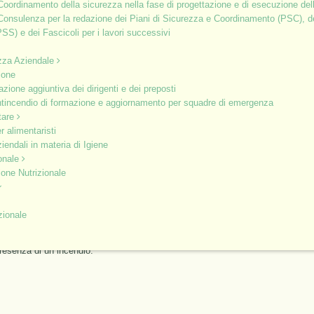
Coordinamento della sicurezza nella fase di progettazione e di esecuzione del
Consulenza per la redazione dei Piani di Sicurezza e Coordinamento (PSC), dei
SS) e dei Fascicoli per i lavori successivi
zza Aziendale
ondo gli orari che meglio incontrano le esigenze organizzative
ione
zione aggiuntiva dei dirigenti e dei preposti
ntincendio di formazione e aggiornamento per squadre di emergenza
tare
r alimentaristi
endio per le aziende a Basso Rischio.
iendali in materia di Igiene
ionale
sponsabili della lotta antincendio in aziende che non hanno più di
one Nutrizionale
zionale
 gestione delle situazioni di emergenza, nonché sui principi di
presenza di un incendio.