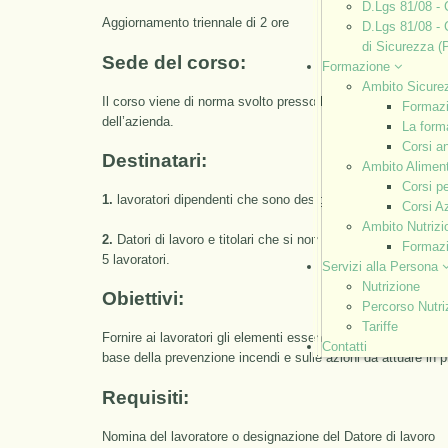
D.Lgs 81/08 - 
Aggiornamento triennale di 2 ore
D.Lgs 81/08 - 
di Sicurezza (P
Sede del corso:
Formazione
Ambito Sicure
Il corso viene di norma svolto presso la sede aziendale sec
Formaz
dell’azienda.
La forma
Corsi a
Destinatari:
Ambito Alimen
Corsi pe
1.
lavoratori dipendenti che sono designati alla lotta antinc
Corsi Az
Ambito Nutriz
2.
Datori di lavoro e titolari che si nominano direttamente re
Formazi
5 lavoratori.
Servizi alla Persona
Nutrizione
Obiettivi:
Percorso Nutri
Tariffe
Fornire ai lavoratori gli elementi essenziali per una corretta
Contatti
base della prevenzione incendi e sulle azioni da attuare in 
Requisiti:
Nomina del lavoratore o designazione del Datore di lavoro