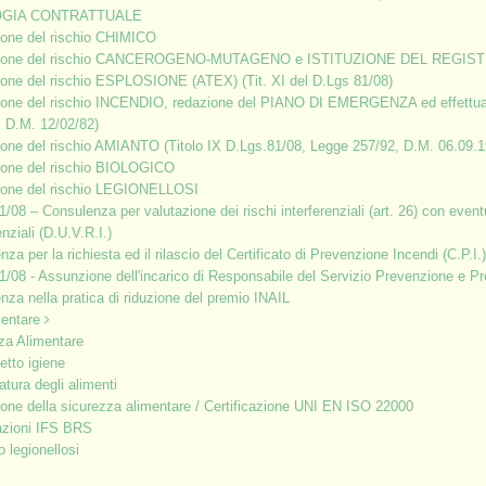
rrelati alla tipologia delle attività ed al livello di rischio
OGIA CONTRATTUALE
o elevato) e conformi al DM 10/03/98.
ione del rischio CHIMICO
zione del rischio CANCEROGENO-MUTAGENO e ISTITUZIONE DEL REGIS
ddetto alle squadre antincendio effettui un aggiornamento
ione del rischio ESPLOSIONE (ATEX) (Tit. XI del D.Lgs 81/08)
ione del rischio INCENDIO, redazione del PIANO DI EMERGENZA ed effett
, D.M. 12/02/82)
io Basso - 4 ore
ione del rischio AMIANTO (Titolo IX D.Lgs.81/08, Legge 257/92, D.M. 06.09.1
ione del rischio BIOLOGICO
ione del rischio LEGIONELLOSI
icati nel D.lgs 81/08, T.U. Sicurezza e D.lgs 160/09, D.M. 10
1/08 – Consulenza per valutazione dei rischi interferenziali (art. 26) con eve
enziali (D.U.V.R.I.)
za per la richiesta ed il rilascio del Certificato di Prevenzione Incendi (C.P.I.)
a parte teorica in aula.
1/08 - Assunzione dell'incarico di Responsabile del Servizio Prevenzione e P
nza nella pratica di riduzione del premio INAIL
 di valutazione dell'apprendimento ed il rilascio di un attestato
mentare
.
za Alimentare
etto igiene
atura degli alimenti
ione della sicurezza alimentare / Certificazione UNI EN ISO 22000
e, con una frequenza pari o superiore al 90%.
cazioni IFS BRS
o legionellosi