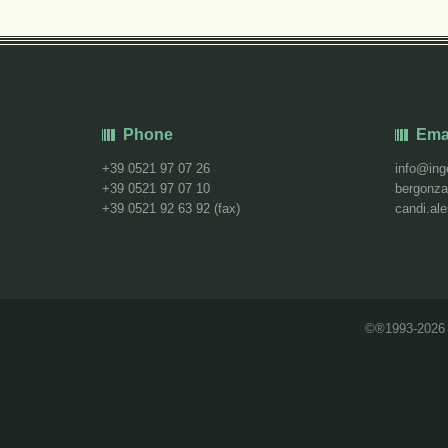
Phone
Ema
+39 0521 97 07 26
info@ing
+39 0521 97 07 10
bergonza
+39 0521 92 63 92 (fax)
candi.al
©®1993-202