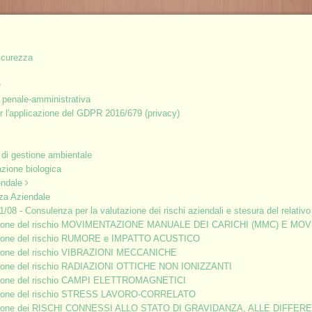
icurezza
 penale-amministrativa
 l'applicazione del GDPR 2016/679 (privacy)
A
MAZIONE E AGGIORNAMENTO PER
 di gestione ambientale
azione biologica
endale
za Aziendale
1/08 - Consulenza per la valutazione dei rischi aziendali e stesura del relat
zione del rischio MOVIMENTAZIONE MANUALE DEI CARICHI (MMC) E MO
ra b) del D.Lgs. 81/08, è tenuto a designare uno o più lavoratori
zione del rischio RUMORE e IMPATTO ACUSTICO
di e gestione delle emergenze.
zione del rischio VIBRAZIONI MECCANICHE
zione del rischio RADIAZIONI OTTICHE NON IONIZZANTI
ndio devono ricevere una specifica formazione attraverso dei corsi
zione del rischio CAMPI ELETTROMAGNETICI
zione del rischio STRESS LAVORO-CORRELATO
zione dei RISCHI CONNESSI ALLO STATO DI GRAVIDANZA, ALLE DIFFE