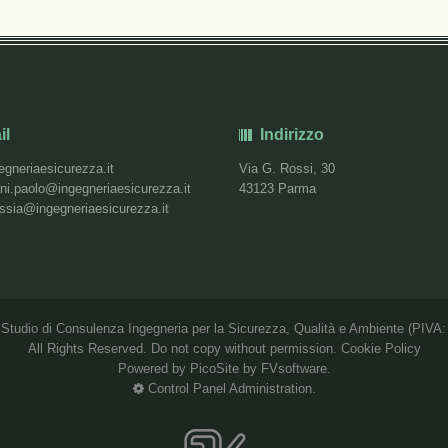
il
Indirizzo
egneriaesicurezza.it
Via G. Rossi, 30
ni.paolo@ingegneriaesicurezza.it
43123 Parma
essia@ingegneriaesicurezza.it
6
Studio di Consulenza Ingegneria per la Sicurezza, Qualità e Ambiente
(PIVA:
All Rights Reserved. Do not copy without permission.
Cookie Policy
Powered by
PicoSite
by FVsoftware.
Control Panel
Administration
.