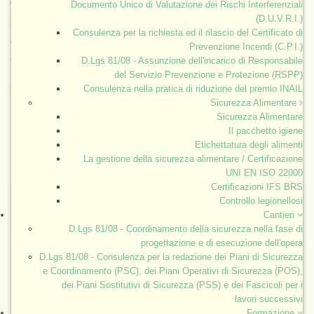
evenienze negative. Nei paesi in cui il pericolo di
carestie
Documento Unico di Valutazione dei Rischi Interferenziali
(D.U.V.R.I.)
generalizzate è basso, le problematiche di sicurezza
Consulenza per la richiesta ed il rilascio del Certificato di
alimentare sono prevalentemente di tipo qualitativo
Prevenzione Incendi (C.P.I.)
(igiene alimentare).
D.Lgs 81/08 - Assunzione dell'incarico di Responsabile
del Servizio Prevenzione e Protezione (RSPP)
Consulenza nella pratica di riduzione del premio INAIL
Per approfondimenti leggi “servizi alle imprese” nel menù in alto
Sicurezza Alimentare
Sicurezza Alimentare
Il pacchetto igiene
Etichettatura degli alimenti
La gestione della sicurezza alimentare / Certificazione
UNI EN ISO 22000
Certificazioni IFS BRS
Controllo legionellosi
Cantieri
D.Lgs 81/08 - Coordinamento della sicurezza nella fase di
progettazione e di esecuzione dell'opera
D.Lgs 81/08 - Consulenza per la redazione dei Piani di Sicurezza
e Coordinamento (PSC), dei Piani Operativi di Sicurezza (POS),
dei Piani Sostitutivi di Sicurezza (PSS) e dei Fascicoli per i
lavori successivi
Formazione