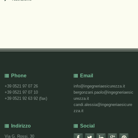
Phone
Email
+39 0521 97 07 26
info@ingegneriaesicurezza.it
+39 0521 97 07 10
bergonzani.paolo@ingegneriaesic
+39 0521 92 63 92 (fax)
urezza.it
candi.alessia@ingegneriaesicure
zza.it
Indirizzo
Social
Via G. Rossi, 30