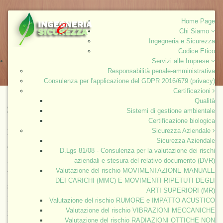
Home Page
Chi Siamo
Ingegneria e Sicurezza
Codice Etico
Servizi alle Imprese
Responsabilità penale-amministrativa
Consulenza per l'applicazione del GDPR 2016/679 (privacy)
Certificazioni
Qualità
SICUREZZA ALIMENTARE
Sistemi di gestione ambientale
Certificazione biologica
Sicurezza Aziendale
La
sicurezza alimentare
è intesa nella sua accezione più
Sicurezza Aziendale
ampia come la possibilità di garantire in modo costante e
D.Lgs 81/08 - Consulenza per la valutazione dei rischi
generalizzato
acqua
ed
alimenti
per soddisfare il
aziendali e stesura del relativo documento (DVR)
Valutazione del rischio MOVIMENTAZIONE MANUALE
fabbisogno energetico
di cui l'organismo necessita per la
DEI CARICHI (MMC) E MOVIMENTI RIPETUTI DEGLI
sopravvivenza e la
vita
, in adeguate condizioni
igieniche
.
ARTI SUPERIORI (MR)
La definizione comunemente accettata a livello
Valutazione del rischio RUMORE e IMPATTO ACUSTICO
Valutazione del rischio VIBRAZIONI MECCANICHE
internazionale è quella elaborata al World Food Summit
Valutazione del rischio RADIAZIONI OTTICHE NON