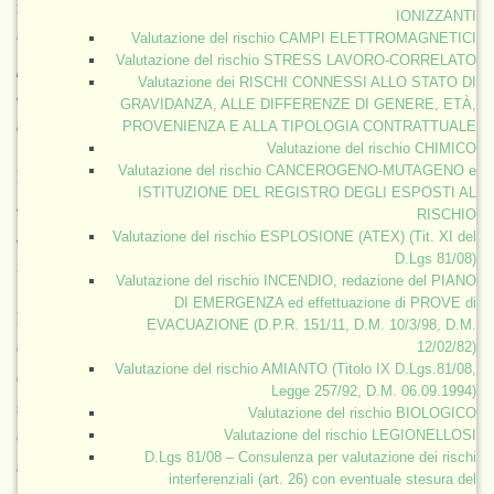
nel
1996
secondo la quale essa descrive una situazione in
IONIZZANTI
cui:
“tutte le persone, in ogni momento, hanno accesso
Valutazione del rischio CAMPI ELETTROMAGNETICI
Valutazione del rischio STRESS LAVORO-CORRELATO
fisico, sociale ed economico ad alimenti sufficienti, sicuri
Valutazione dei RISCHI CONNESSI ALLO STATO DI
e nutrienti che garantiscano le loro necessità e preferenze
GRAVIDANZA, ALLE DIFFERENZE DI GENERE, ETÀ,
alimentari per condurre una vita attiva e sana”
.
PROVENIENZA E ALLA TIPOLOGIA CONTRATTUALE
Valutazione del rischio CHIMICO
Valutazione del rischio CANCEROGENO-MUTAGENO e
Dal punto di vista prettamente sanitario la
sicurezza
ISTITUZIONE DEL REGISTRO DEGLI ESPOSTI AL
alimentare
è intesa anche come sicurezza
igienico-
RISCHIO
sanitaria
degli alimenti e dei mangimi nell'ottica di filiera
Valutazione del rischio ESPLOSIONE (ATEX) (Tit. XI del
D.Lgs 81/08)
integrata ambientale
.
Valutazione del rischio INCENDIO, redazione del PIANO
DI EMERGENZA ed effettuazione di PROVE di
Dal punto di vista economico-sociale, laddove le
EVACUAZIONE (D.P.R. 151/11, D.M. 10/3/98, D.M.
condizioni di base della popolazione sono caratterizzate
12/02/82)
Valutazione del rischio AMIANTO (Titolo IX D.Lgs.81/08,
da forte rischio di denutrizione, per
sicurezza alimentare
Legge 257/92, D.M. 06.09.1994)
si intendono primariamente le misure che assicurano la
Valutazione del rischio BIOLOGICO
copertura delle esigenze delle popolazioni da un raccolto
Valutazione del rischio LEGIONELLOSI
D.Lgs 81/08 – Consulenza per valutazione dei rischi
all'altro, con un sufficiente livello di scorte per le
interferenziali (art. 26) con eventuale stesura del